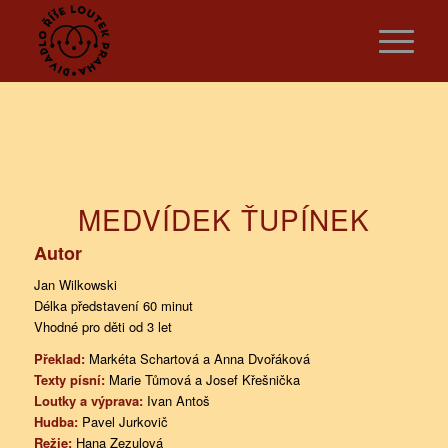
MEDVÍDEK ŤUPÍNEK
Autor
Jan Wilkowski
Délka představení 60 minut
Vhodné pro děti od 3 let
Překlad:
Markéta Schartová a Anna Dvořáková
Texty písní:
Marie Tůmová a Josef Křešnička
Loutky a výprava:
Ivan Antoš
Hudba:
Pavel Jurkovič
Režie:
Hana Zezulová