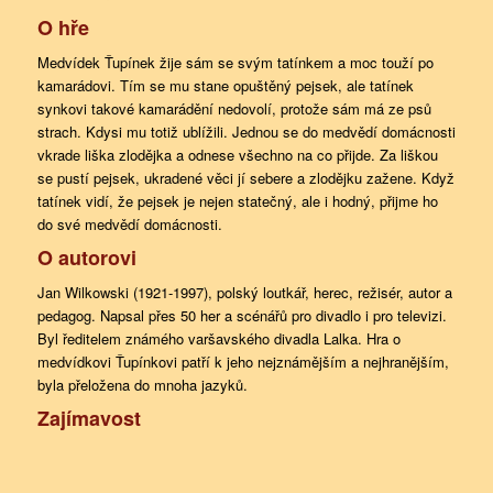
O hře
Medvídek Ťupínek žije sám se svým tatínkem a moc touží po
kamarádovi. Tím se mu stane opuštěný pejsek, ale tatínek
synkovi takové kamarádění nedovolí, protože sám má ze psů
strach. Kdysi mu totiž ublížili. Jednou se do medvědí domácnosti
vkrade liška zlodějka a odnese všechno na co přijde. Za liškou
se pustí pejsek, ukradené věci jí sebere a zlodějku zažene. Když
tatínek vidí, že pejsek je nejen statečný, ale i hodný, přijme ho
do své medvědí domácnosti.
O autorovi
Jan Wilkowski (1921-1997), polský loutkář, herec, režisér, autor a
pedagog. Napsal přes 50 her a scénářů pro divadlo i pro televizi.
Byl ředitelem známého varšavského divadla Lalka. Hra o
medvídkovi Ťupínkovi patří k jeho nejznámějším a nejhranějším,
byla přeložena do mnoha jazyků.
Zajímavost